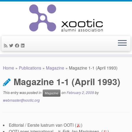
Skip
to
Home
»
Publications
»
Magazine
»
Magazine 1-1 (April 1993)
content
Magazine 1-1 (April 1993)
This entry was posted in
on
February 2, 2009
by
Magazine
webmaster@xootic.org
Editorial / Eerste lustrum van OOTI (
)
OOTI goes international –
ir. Erik Jan Marinissen
(
)